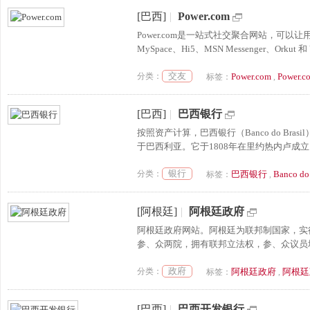
[巴西]
|
Power.com
Power.com是一站式社交聚合网站，可以
MySpace、Hi5、MSN Messenger、O
交友
分类：
Power.com
Powe
标签：
,
[巴西]
|
巴西银行
按照资产计算，巴西银行（Banco do B
于巴西利亚。它于1808年在里约热内卢成
银行
分类：
巴西银行
Banco do 
标签：
,
[阿根廷]
|
阿根廷政府
阿根廷政府网站。阿根廷为联邦制国家，实
参、众两院，拥有联邦立法权，参、众议员均
政府
分类：
阿根廷政府
阿根廷
标签：
,
[巴西]
|
巴西开发银行