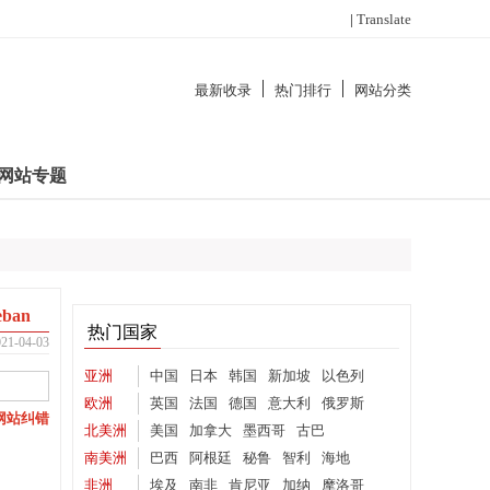
|
Translate
最新收录
热门排行
网站分类
网站专题
ban
热门国家
-04-03
亚洲
中国
日本
韩国
新加坡
以色列
欧洲
英国
法国
德国
意大利
俄罗斯
网站纠错
北美洲
美国
加拿大
墨西哥
古巴
南美洲
巴西
阿根廷
秘鲁
智利
海地
非洲
埃及
南非
肯尼亚
加纳
摩洛哥