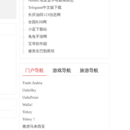
Ahram:埃及金字塔新闻杂志
Telegram中文版下载
长庆油田123信息网
全国B2B网
小蓝下载站
兔兔手游网
宝哥软件园
健美生巴勒斯坦
门户导航
游戏导航
旅游导航
Trade Arabia
UrduSky
UrduPoint
Walla!
Yehey
Yehey！
雅虎马来西亚