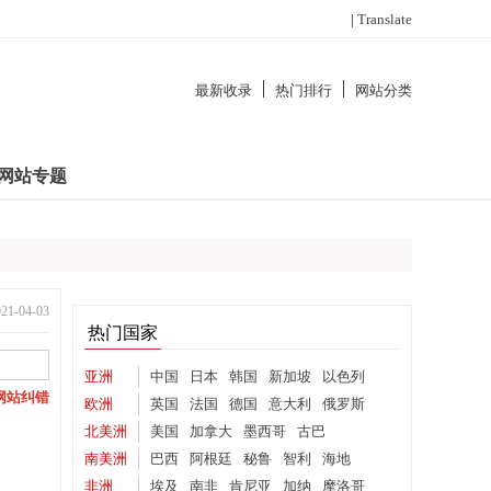
|
Translate
最新收录
热门排行
网站分类
网站专题
-04-03
热门国家
亚洲
中国
日本
韩国
新加坡
以色列
网站纠错
欧洲
英国
法国
德国
意大利
俄罗斯
北美洲
美国
加拿大
墨西哥
古巴
南美洲
巴西
阿根廷
秘鲁
智利
海地
非洲
埃及
南非
肯尼亚
加纳
摩洛哥