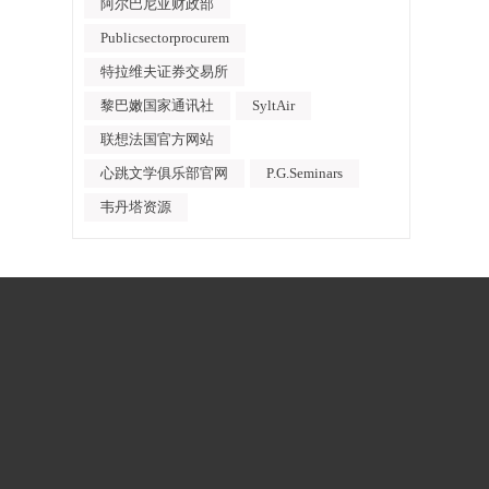
阿尔巴尼亚财政部
Publicsectorprocurem
特拉维夫证券交易所
黎巴嫩国家通讯社
SyltAir
联想法国官方网站
心跳文学俱乐部官网
P.G.Seminars
韦丹塔资源