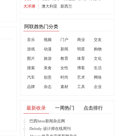
大洋洲
澳大利亚
新西兰
阿联酋热门分类
音乐
视频
门户
商业
交友
游戏
动漫
新闻
明星
购物
图片
旅游
教育
体育
文化
。
搜索
美食
女性
博客
生活
汽车
创意
时尚
艺术
网络
品牌
杂志
素材
工具
企业
最新收录
一周热门
点击排行
巴西Istoe新闻杂志网
Dolody:设计师在线周刊