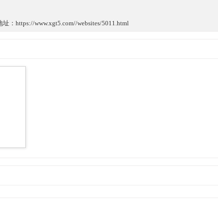
://www.xgt5.com//websites/5011.html