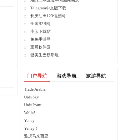
Ahram:埃及金字塔新闻杂志
Telegram中文版下载
长庆油田123信息网
全国B2B网
小蓝下载站
兔兔手游网
宝哥软件园
健美生巴勒斯坦
门户导航
游戏导航
旅游导航
Trade Arabia
UrduSky
UrduPoint
Walla!
Yehey
Yehey！
雅虎马来西亚