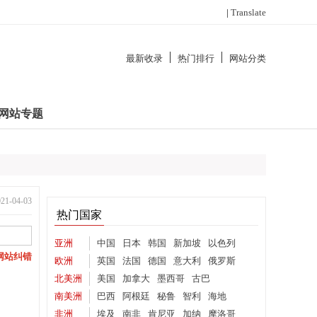
|
Translate
最新收录
热门排行
网站分类
网站专题
-04-03
热门国家
亚洲
中国
日本
韩国
新加坡
以色列
网站纠错
欧洲
英国
法国
德国
意大利
俄罗斯
北美洲
美国
加拿大
墨西哥
古巴
南美洲
巴西
阿根廷
秘鲁
智利
海地
非洲
埃及
南非
肯尼亚
加纳
摩洛哥